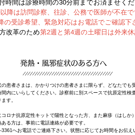
付時間は診療時間
の30分前までお済ませく
30以降は訪問診察、往診、公務で医師が不在
0以降の受診希望、緊急対応はお電話でご確認下
方改革のため
第2週と第4週の土曜日は外来休
発熱・風邪症状のある方へ
状の患者さまは、かかりつけの患者さまに限らず、どなたでも
時間内にいらしてください。診察前に別スペースで抗原定性検
ります。
にコロナ抗原定性キットで陽性となった方、また麻疹（はしか
熱ある方は、事前に電話連絡が必要です。
-25-3361へお電話でご連絡下さい。状態に応じてお時間をお伝