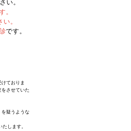
ださい。
です。
さい。
診
です。
受けておりま
査をさせていた
）を疑うような
えいたします。